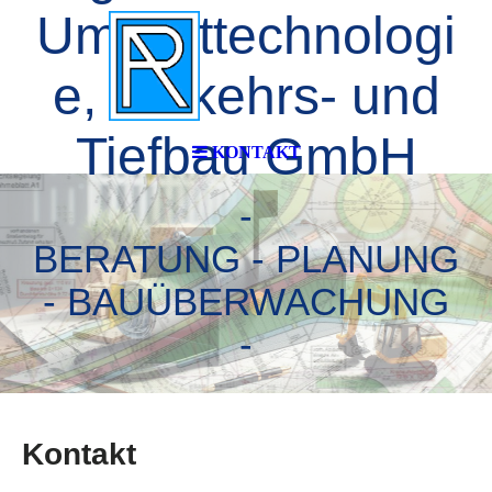
Umwelttechnologi
e, Verkehrs- und
Tiefbau GmbH
KONTAKT
-
BERATUNG - PLANUNG
- BAUÜBERWACHUNG
-
Kontakt