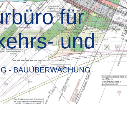
rbüro für
kehrs- und
NG - BAUÜBERWACHUNG
-