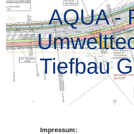
AQUA - P
Umwelttec
Tiefbau 
Impressum: