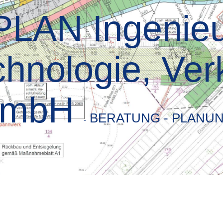
LAN Ingenieu
hnologie, Ver
GmbH
BERATUNG - PLANU
-