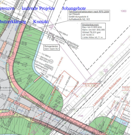
erenzen
laufende Projekte
Jobangebote
hutzerklärung
Kontakt