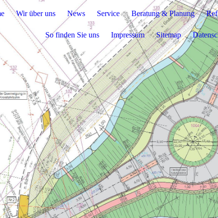
e
Wir über uns
News
Service
Beratung & Planung
Ref
So finden Sie uns
Impressum
Sitemap
Datensc